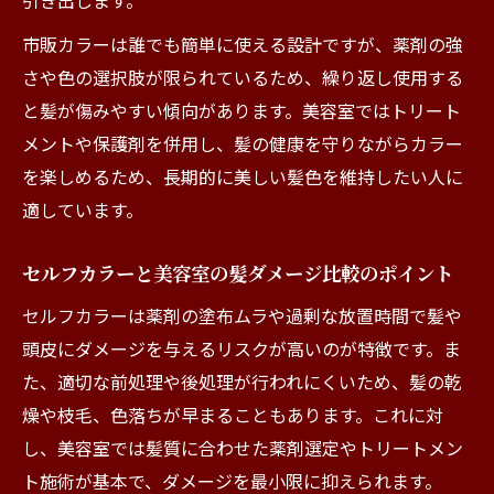
引き出します。
髪の健康を守りながらカラーを楽しむ方法
市販カラーは誰でも簡単に使える設計ですが、薬剤の強
美容室カラーで髪の健康を維持する秘訣
さや色の選択肢が限られているため、繰り返し使用する
セルフカラーでも髪を傷めないための工夫
と髪が傷みやすい傾向があります。美容室ではトリート
美容室とセルフカラーの髪への影響比較
メントや保護剤を併用し、髪の健康を守りながらカラー
髪のダメージを防ぐ美容室のプロアドバイ
を楽しめるため、長期的に美しい髪色を維持したい人に
ス
適しています。
セルフカラー派が知っておきたいケア法
色落ちを防ぐアフターケアのポイント
セルフカラーと美容室の髪ダメージ比較のポイント
美容室カラーの色持ちを良くするケア方法
セルフカラーは薬剤の塗布ムラや過剰な放置時間で髪や
セルフカラー後のシャンプータイミングと
頭皮にダメージを与えるリスクが高いのが特徴です。ま
注意点
た、適切な前処理や後処理が行われにくいため、髪の乾
燥や枝毛、色落ちが早まることもあります。これに対
美容室で教わる色落ち防止テクニック
し、美容室では髪質に合わせた薬剤選定やトリートメン
カラー直後の入浴や汗対策のポイント
ト施術が基本で、ダメージを最小限に抑えられます。
美容室で実践する紫外線ケアの重要性