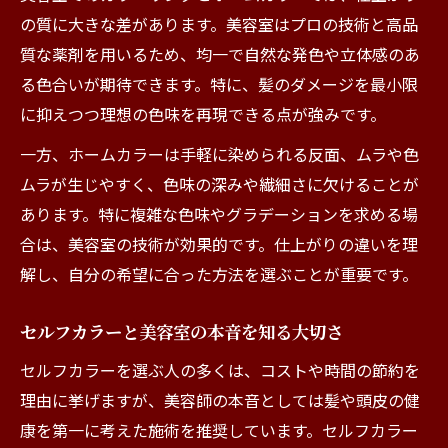
を比較
の質に大きな差があります。美容室はプロの技術と高品
セルフカラーが向いている人と美容室がお
質な薬剤を用いるため、均一で自然な発色や立体感のあ
すすめの人
る色合いが期待できます。特に、髪のダメージを最小限
美容室でしか得られない仕上がりの理由
に抑えつつ理想の色味を再現できる点が強みです。
セルフカラーの失敗リスクと美容室への相
一方、ホームカラーは手軽に染められる反面、ムラや色
談
ムラが生じやすく、色味の深みや繊細さに欠けることが
美容室とセルフカラーの安全性と満足度の
あります。特に複雑な色味やグラデーションを求める場
違い
合は、美容室の技術が効果的です。仕上がりの違いを理
理想の髪色を叶える選び方の秘訣とは
解し、自分の希望に合った方法を選ぶことが重要です。
美容室とホームカラーで理想色を実現する
コツ
セルフカラーと美容室の本音を知る大切さ
髪質や肌色から美容室ヘアカラーを選ぶ方
セルフカラーを選ぶ人の多くは、コストや時間の節約を
法
理由に挙げますが、美容師の本音としては髪や頭皮の健
セルフカラーで失敗しない色選びのポイン
康を第一に考えた施術を推奨しています。セルフカラー