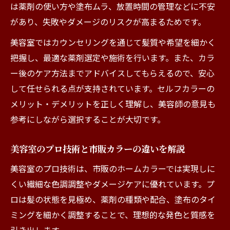
ト
は薬剤の使い方や塗布ムラ、放置時間の管理などに不安
美容室おすすめのカラーバリエーション解
があり、失敗やダメージのリスクが高まるためです。
説
美容室ではカウンセリングを通じて髪質や希望を細かく
自分に合う美容室カラーの見極め方
把握し、最適な薬剤選定や施術を行います。また、カラ
セルフカラー後の髪に必要な対策法
ー後のケア方法までアドバイスしてもらえるので、安心
セルフカラー後に美容室でケアする重要性
して任せられる点が支持されています。セルフカラーの
メリット・デメリットを正しく理解し、美容師の意見も
セルフカラー後の髪を守るアフターケア方
参考にしながら選択することが大切です。
法
美容室仕上げとセルフカラー後のメンテナ
美容室のプロ技術と市販カラーの違いを解説
ンス法
美容室のプロ技術は、市販のホームカラーでは実現しに
セルフカラー後のダメージを最小限に抑え
くい繊細な色調調整やダメージケアに優れています。プ
る方法
ロは髪の状態を見極め、薬剤の種類や配合、塗布のタイ
美容室で相談できるセルフカラートラブル
ミングを細かく調整することで、理想的な発色と質感を
対策