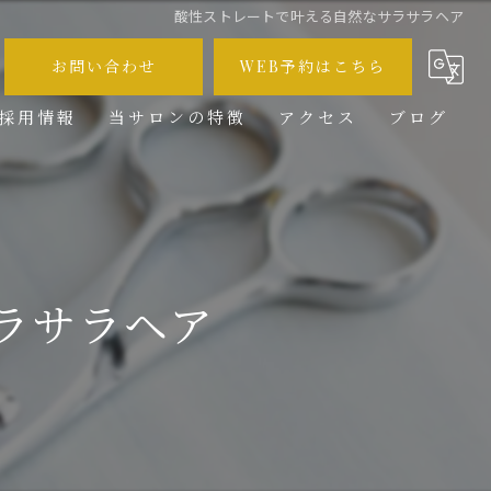
酸性ストレートで叶える自然なサラサラヘア
お問い合わせ
WEB予約はこちら
採用情報
当サロンの特徴
アクセス
ブログ
メンズ
コラム
カット
カラー
ラサラヘア
ブリーチ
求人