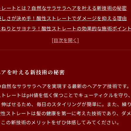
トレートとは？自然なサラサラヘアを叶える新技術の秘密
優しさが決め手！酸性ストレートでダメージを抑える理由
うねりとサヨナラ！酸性ストレートの効果的な施術ポイン
しでも安心！酸性ストレートで長持ちする自然なツヤ髪を
トレートで毎日のスタイリングが楽に！サラサラ髪への変
ストレートとどう違う？酸性ストレートのメリットを徹底
トレートを体験したお客様の声とサロンでのベストケア方
ヘアを叶える新技術の秘密
つ自然なサラサラヘアを実現する最新のヘアケア技術です
ストレートはpH値を低く保つことでキューティクルを守り
り伸ばせるため、毎日のスタイリングが簡単に。また、繰
酸性ストレートは髪の健康を第一に考えた技術であり、ダ
、この新技術のメリットをぜひ体感してみてください。