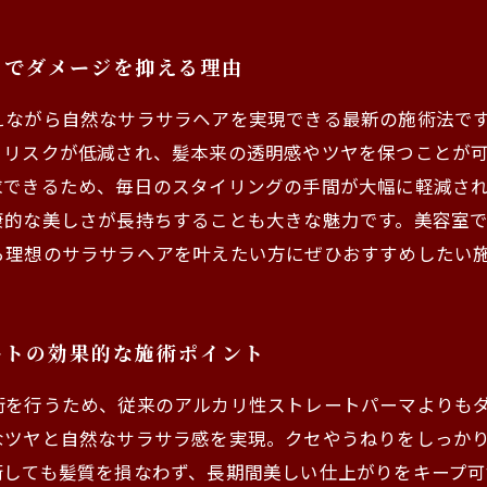
トでダメージを抑える理由
えながら自然なサラサラヘアを実現できる最新の施術法で
るリスクが低減され、髪本来の透明感やツヤを保つことが
求できるため、毎日のスタイリングの手間が大幅に軽減さ
康的な美しさが長持ちすることも大きな魅力です。美容室
ら理想のサラサラヘアを叶えたい方にぜひおすすめしたい
ートの効果的な施術ポイント
術を行うため、従来のアルカリ性ストレートパーマよりも
なツヤと自然なサラサラ感を実現。クセやうねりをしっか
術しても髪質を損なわず、長期間美しい仕上がりをキープ可