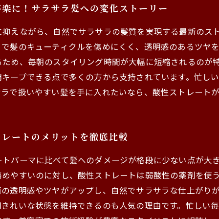
が楽に！サラサラ髪への変化ストーリー
に抑えながら、自然でサラサラの髪質を実現する最新のス
とで髪のキューティクルを傷めにくく、透明感のあるツヤ
るため、毎朝のスタイリング時間が大幅に短縮されるのが
間キープできる点で多くの方から支持されています。忙し
サラで扱いやすい髪を手に入れたいなら、酸性ストレート
トレートのメリットを徹底比較
ートパーマに比べて髪へのダメージが格段に少ない点が大
傷めやすいのに対し、酸性ストレートは弱酸性の薬剤を使
面の透明感やツヤがアップし、自然でサラサラな仕上がり
間きれいな状態を維持できるのも人気の理由です。忙しい