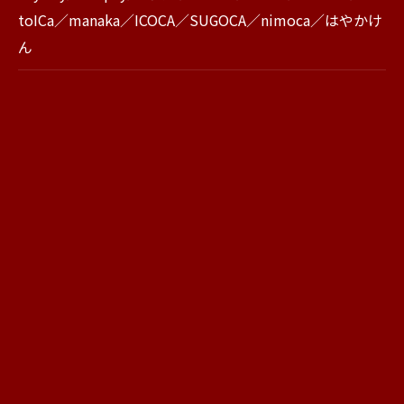
toICa／manaka／ICOCA／SUGOCA／nimoca／はやかけ
ん