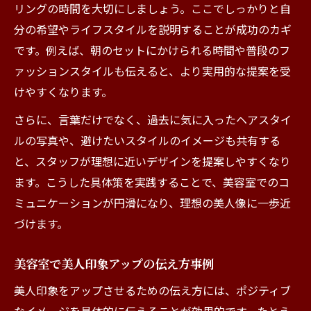
由
リングの時間を大切にしましょう。ここでしっかりと自
美容室ビジンが重視するスタッフとの関わ
分の希望やライフスタイルを説明することが成功のカギ
り
です。例えば、朝のセットにかけられる時間や普段のフ
美容室選びで差がつく美人の新常識
ァッションスタイルも伝えると、より実用的な提案を受
けやすくなります。
美人を目指す美容室選びのポイント解説
美容室キレイを実感できる選び方のコツ
さらに、言葉だけでなく、過去に気に入ったヘアスタイ
ルの写真や、避けたいスタイルのイメージも共有する
美容室レビューで美人スタッフを探す方法
と、スタッフが理想に近いデザインを提案しやすくなり
女性スタッフのみ美容室の魅力と特徴
ます。こうした具体策を実践することで、美容室でのコ
かわいい美容室選びで美人度を上げる
ミュニケーションが円滑になり、理想の美人像に一歩近
キレイを引き出す美容室での関わり方ガイド
づけます。
美容室で美人を引き出す関わり方の極意
美容室スタッフとの上手な距離感を保つ方
美容室で美人印象アップの伝え方事例
法
美人印象をアップさせるための伝え方には、ポジティブ
美容室ビジンが実践するコミュニケーショ