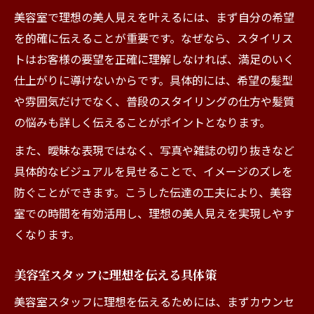
美容室の信頼作りで美人度アップを狙う
美容室で理想の美人見えを叶えるには、まず自分の希望
髪質や悩みを活かす美容室オーダーの極意
を的確に伝えることが重要です。なぜなら、スタイリス
トはお客様の要望を正確に理解しなければ、満足のいく
美容室で髪質悩みを伝える美人オーダー
仕上がりに導けないからです。具体的には、希望の髪型
自分に似合う美容室オーダーの秘訣とは
や雰囲気だけでなく、普段のスタイリングの仕方や髪質
美容室ビジン流オーダーで魅力を引き出す
の悩みも詳しく伝えることがポイントとなります。
美容室のプロに悩みを相談するコツ
また、曖昧な表現ではなく、写真や雑誌の切り抜きなど
美容室スタッフに髪質を活かす伝え方
具体的なビジュアルを見せることで、イメージのズレを
スタッフと心が通う美容室で美しく
防ぐことができます。こうした伝達の工夫により、美容
美容室でスタッフと心を通わせる秘訣
室での時間を有効活用し、理想の美人見えを実現しやす
美人スタッフが語る美容室の距離感づくり
くなります。
美容室スタッフとの信頼構築が美人への近
道
美容室スタッフに理想を伝える具体策
美容室での会話が美人度アップに重要な理
美容室スタッフに理想を伝えるためには、まずカウンセ