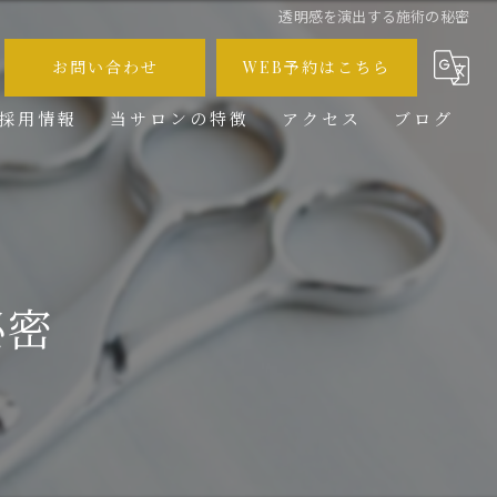
透明感を演出する施術の秘密
お問い合わせ
WEB予約はこちら
採用情報
当サロンの特徴
アクセス
ブログ
メンズ
コラム
カット
カラー
秘密
ブリーチ
求人