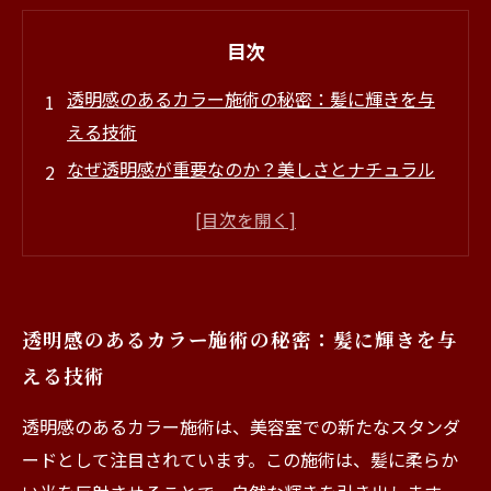
目次
透明感のあるカラー施術の秘密：髪に輝きを与
える技術
なぜ透明感が重要なのか？美しさとナチュラル
を両立する理由
あなたのライフスタイルに合った透明感カラー
の選び方
施術プロセスを徹底解説！透明感カラーの魅力
透明感のあるカラー施術の秘密：髪に輝きを与
に迫る
える技術
透明感カラーで変わる！新しいヘアスタイルの
楽しみ方
透明感のあるカラー施術は、美容室での新たなスタンダ
施術後のケア方法：透明感を持続させる秘訣
ードとして注目されています。この施術は、髪に柔らか
あなたも体験してみて！透明感のあるカラー施