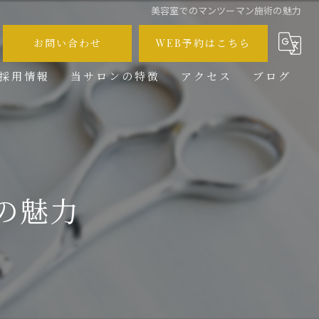
美容室でのマンツーマン施術の魅力
お問い合わせ
WEB予約はこちら
採用情報
当サロンの特徴
アクセス
ブログ
メンズ
コラム
カット
カラー
の魅力
ブリーチ
求人