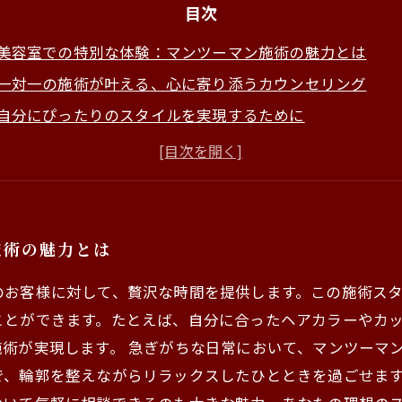
目次
美容室での特別な体験：マンツーマン施術の魅力とは
一対一の施術が叶える、心に寄り添うカウンセリング
自分にぴったりのスタイルを実現するために
忙しい日常の中で感じる、リフレッシュの時間
安心して相談できる環境、技術者との密なコミュニケーシ
マンツーマン施術の利点：自分だけの特別な時間を持とう
あなたも体験してみませんか？美容室での新しい楽しみ方
施術の魅力とは
のお客様に対して、贅沢な時間を提供します。この施術ス
ことができます。たとえば、自分に合ったヘアカラーやカ
術が実現します。 急ぎがちな日常において、マンツーマ
で、輪郭を整えながらリラックスしたひとときを過ごせます