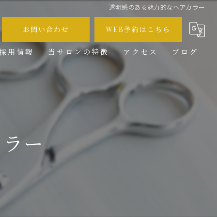
透明感のある魅力的なヘアカラー
お問い合わせ
WEB予約はこちら
採用情報
当サロンの特徴
アクセス
ブログ
メンズ
コラム
カット
カラー
カラー
ブリーチ
求人