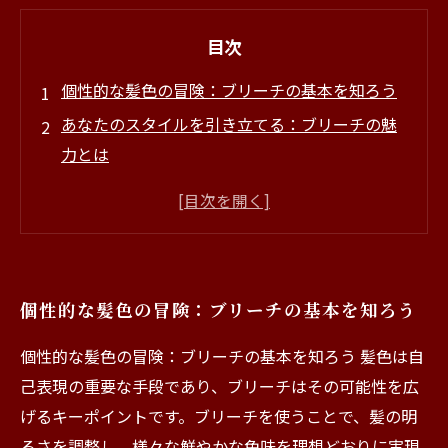
目次
個性的な髪色の冒険：ブリーチの基本を知ろう
あなたのスタイルを引き立てる：ブリーチの魅
力とは
専門家の手による個性の表現：サロンでのブリ
ーチ体験
ブリーチ後の美しい仕上がりを維持するための
ケア方法
個性的な髪色の冒険：ブリーチの基本を知ろう
色のバリエーション無限大！自分らしい髪色を
楽しもう
個性的な髪色の冒険：ブリーチの基本を知ろう 髪色は自
鮮やかな色味を手に入れる！ブリーチの成功事
己表現の重要な手段であり、ブリーチはその可能性を広
例
げるキーポイントです。ブリーチを使うことで、髪の明
ブリーチで開く新たな自分：髪色で変わる印象
るさを調整し、様々な鮮やかな色味を理想どおりに実現