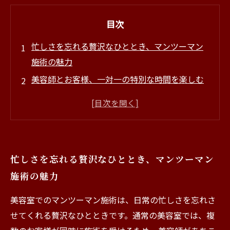
目次
忙しさを忘れる贅沢なひととき、マンツーマン
施術の魅力
美容師とお客様、一対一の特別な時間を楽しむ
自分だけのスタイルを追求する、マンツーマン
施術のメリット
リラックスできる空間、ストレス解放の秘密
お客様の声に耳を傾ける、パーソナルなサービ
忙しさを忘れる贅沢なひととき、マンツーマン
スの価値
施術の魅力
マンツーマン施術を選ぶポイント、あなたに合
った美容室の見つけ方
美容室でのマンツーマン施術は、日常の忙しさを忘れさ
贅沢な時間がもたらす新しいあなた、マンツー
せてくれる贅沢なひとときです。通常の美容室では、複
マン施術の効果とは