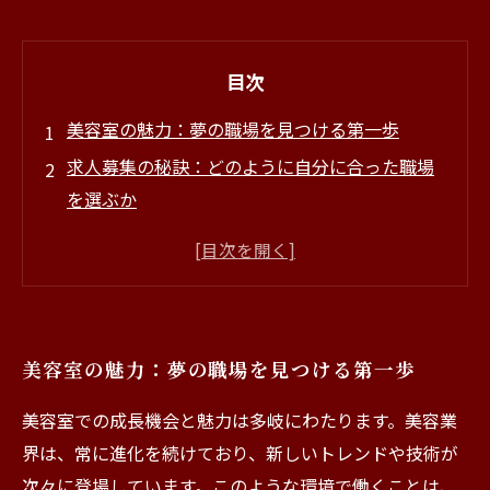
目次
美容室の魅力：夢の職場を見つける第一歩
求人募集の秘訣：どのように自分に合った職場
を選ぶか
美容室でのキャリアアップ：成功するためのス
テップ
この職場で変わった私：美容師としての成長物
語
美容室の魅力：夢の職場を見つける第一歩
応募のポイント：美容室での理想の職をつかむ
ために
美容室での成長機会と魅力は多岐にわたります。美容業
未来を切り拓く：美容室での働き方の魅力と可
界は、常に進化を続けており、新しいトレンドや技術が
能性
次々に登場しています。このような環境で働くことは、