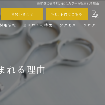
透明感のある魅力的なカラーが生まれる理由
お問い合わせ
WEB予約はこちら
採用情報
当サロンの特徴
アクセス
ブログ
メンズ
コラム
カット
カラー
まれる理由
ブリーチ
求人