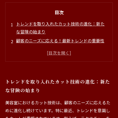
目次
トレンドを取り入れたカット技術の進化：新た
な冒険の始まり
顧客のニーズに応える！最新トレンドの重要性
とは
自分らしさを引き出すカット技術：髪質と顔型
に合わせたアプローチ
レイヤードカットとナチュラルシルエット：ト
トレンドを取り入れたカット技術の進化：新た
レンドスタイルの具体例
な冒険の始まり
美容師が学ぶべき最新カット技術の解説
サービスの向上に繋がる！美容室でのトレンド
美容室におけるカット技術は、顧客のニーズに応えるた
導入法
めに進化し続けています。特に最近、トレンドを意識し
トレンドを取り入れたカット技術の未来：次の