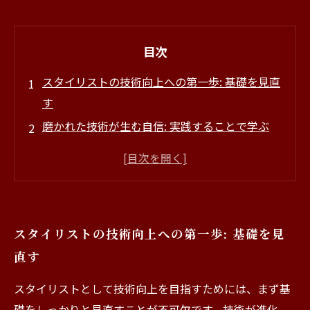
目次
スタイリストの技術向上への第一歩: 基礎を見直
す
磨かれた技術が生む自信: 実践することで学ぶ
お客様の反応が変わる瞬間: 技術向上の実感
仲間と共に切磋琢磨: チームワークの重要性
新しい技術への挑戦: トレンドを取り入れる
技術向上がもたらすメリット: 収入に直結する成
スタイリストの技術向上への第一歩: 基礎を見
功の秘訣
直す
最後に: スタイリストとしての成長に終わりはな
い
スタイリストとして技術向上を目指すためには、まず基
礎をしっかりと見直すことが不可欠です。技術が進化