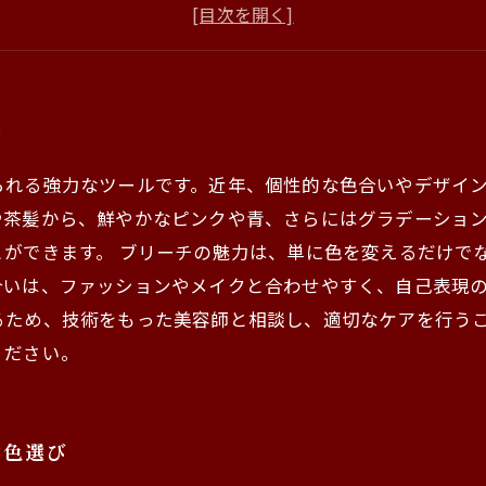
ブリーチで創るスタイル：何ができるのか？
新たな自分を発見！ブリーチスタイルの魅力
ケアの重要性：ブリーチ後の髪を守る方法
理想のヘアスタイルを手に入れる：成功ストーリー
旅
られる強力なツールです。近年、個性的な色合いやデザイ
や茶髪から、鮮やかなピンクや青、さらにはグラデーショ
ができます。 ブリーチの魅力は、単に色を変えるだけで
いは、ファッションやメイクと合わせやすく、自己表現の
るため、技術をもった美容師と相談し、適切なケアを行う
ください。
す色選び