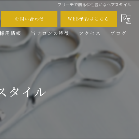
ブリーチで創る個性豊かなヘアスタイル
お問い合わせ
WEB予約はこちら
採用情報
当サロンの特徴
アクセス
ブログ
メンズ
コラム
カット
カラー
スタイル
ブリーチ
求人