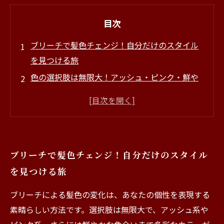
目次
ブリーチで髪色チェンジ！自分だけのスタイル
を見つける旅
色の選択肢は無限大！アッシュ・ピンク・鮮や
かな色合いの魅力
髪質に合わせたブリーチ施術の楽しみ方
ダメージを最小限に抑えるためのケア方法と
は？
ブリーチで髪色チェンジ！自分だけのスタイル
美髪を保つ！理想のアフターケアテクニック
を見つける旅
美容室での施術を成功させるためのポイントと
は？
ブリーチによる髪色の変化は、あなたの個性を表現する
素晴らしい方法です。選択肢は無限大で、アッシュ系や