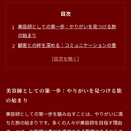
目次
美容師としての第一歩：やりがいを見つける旅
の始まり
顧客との絆を深める：コミュニケーションの重
要性
技術の向上：新しいスタイルに挑戦する喜び
自己成長の瞬間：美容師としての成長を実感す
る時
美容師としての第一歩：やりがいを見つける旅
業界のトレンドを追いかけて：新たな発見の連
の始まり
続
キャリアアップのための実践的アドバイス：次
美容師としての第一歩を踏み出すことは、やりがいに満
のステップを考える
ちた旅の始まりです。多くの人々が美容師を目指す理由
美容師としての未来：あなたの物語を描き続け