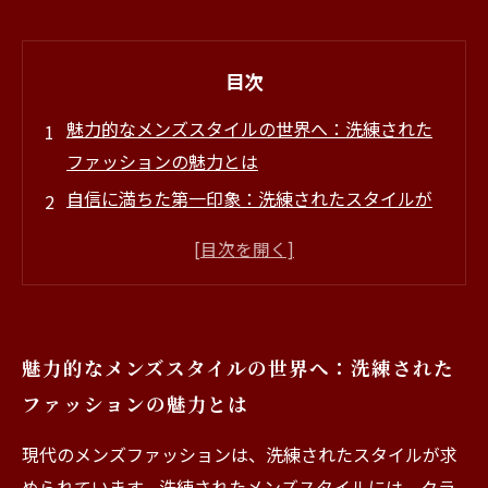
目次
魅力的なメンズスタイルの世界へ：洗練された
ファッションの魅力とは
自信に満ちた第一印象：洗練されたスタイルが
もたらす影響
日常に潜むオシャレのヒント：メンズファッシ
ョンのポイント
あなたのスタイルを引き立てる：美容室でのト
魅力的なメンズスタイルの世界へ：洗練された
レンドスタイル提案
ファッションの魅力とは
洗練されたメンズスタイルで変わる人生：ユー
ザーのリアルな声
現代のメンズファッションは、洗練されたスタイルが求
新たな自分を発見：洗練されたメンズスタイル
められています。洗練されたメンズスタイルには、クラ