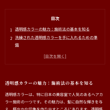
目次
透明感カラーの魅力：施術法の基本を知る
洗練された透明感カラーを手に入れるための準
備
理想の透明感カラーを実現するための施術ステ
ップ
施術中のケア：透明感を保つ秘訣とは？
美しい仕上がりを作るためのアフターケアガイ
透明感カラーの魅力：施術法の基本を知る
ド
透明感カラー施術の成功事例：お客様の声
透明感カラーは、特に日本の美容室で人気のあるヘアカ
あなたも試せる！透明感カラーで新しい自分に
ラー施術の一つです。その魅力は、髪に自然な輝きを与
出会おう
え、軽やかな印象を作り出すところにあります。透明感