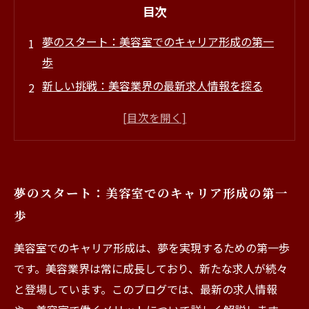
目次
夢のスタート：美容室でのキャリア形成の第一
歩
新しい挑戦：美容業界の最新求人情報を探る
職場環境の真実：美容室でのリアルな働き方
成功の秘訣：経験者が語る美容師としてのキャ
リアアップ
未来の可能性：美容室で築く自分だけの夢のキ
夢のスタート：美容室でのキャリア形成の第一
ャリア
歩
新米美容師の奮闘：初心者が感じるやりがいと
は
美容室でのキャリア形成は、夢を実現するための第一歩
あなたの夢を実現するために：美容業界でのキ
です。美容業界は常に成長しており、新たな求人が続々
ャリアの選択肢
と登場しています。このブログでは、最新の求人情報