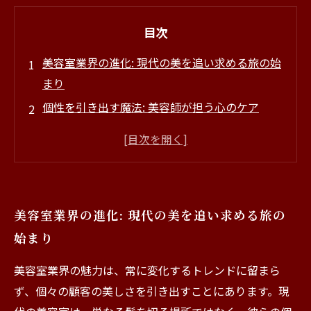
目次
美容室業界の進化: 現代の美を追い求める旅の始
まり
個性を引き出す魔法: 美容師が担う心のケア
信頼関係が生まれる瞬間: 顧客との特別な絆
多様なキャリアパス: あなたの未来を描くチャン
ス
最新の求人情報をチェック: あなたの美の冒険が
美容室業界の進化: 現代の美を追い求める旅の
始まる
始まり
転職を考えるあなたへ: 美容室業界の魅力を再発
見
美容室業界の魅力は、常に変化するトレンドに留まら
美容室業界で見つける自分らしさ: 新たなスター
ず、個々の顧客の美しさを引き出すことにあります。現
トを切ろう