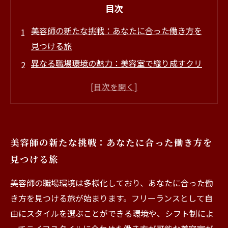
目次
美容師の新たな挑戦：あなたに合った働き方を
見つける旅
異なる職場環境の魅力：美容室で織り成すクリ
エイティブな日々
顧客との絆：美容師が感じる成長とやりがいの
瞬間
多様化する働き方：フリーランスからリモート
美容師の新たな挑戦：あなたに合った働き方を
までの選択肢
見つける旅
理想の職場環境を見極める：あなたのキャリア
パスを描こう
美容師の職場環境は多様化しており、あなたに合った働
美容室での働き方のトレンド：未来の美容師を
き方を見つける旅が始まります。フリーランスとして自
育む
由にスタイルを選ぶことができる環境や、シフト制によ
魅力的な美容師への第一歩：あなたの夢をかな