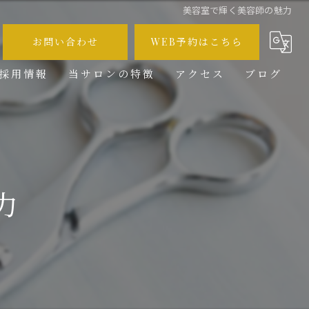
美容室で輝く美容師の魅力
お問い合わせ
WEB予約はこちら
採用情報
当サロンの特徴
アクセス
ブログ
メンズ
コラム
カット
カラー
力
ブリーチ
求人