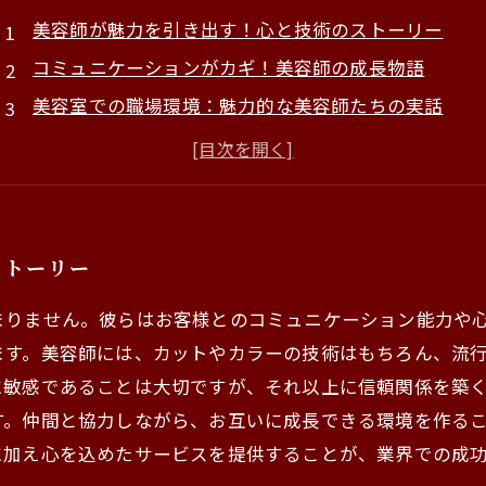
美容師が魅力を引き出す！心と技術のストーリー
コミュニケーションがカギ！美容師の成長物語
美容室での職場環境：魅力的な美容師たちの実話
美容師としてのキャリアアップ：必要なスキルとは？
夢を叶える第一歩！美容師求人の魅力を再確認
お客様との絆を深める美容師の心配りとは
未来の美容師へ：成功するための道のりを探ろう
ストーリー
まりません。彼らはお客様とのコミュニケーション能力や
ます。美容師には、カットやカラーの技術はもちろん、流
に敏感であることは大切ですが、それ以上に信頼関係を築
す。仲間と協力しながら、お互いに成長できる環境を作る
に加え心を込めたサービスを提供することが、業界での成