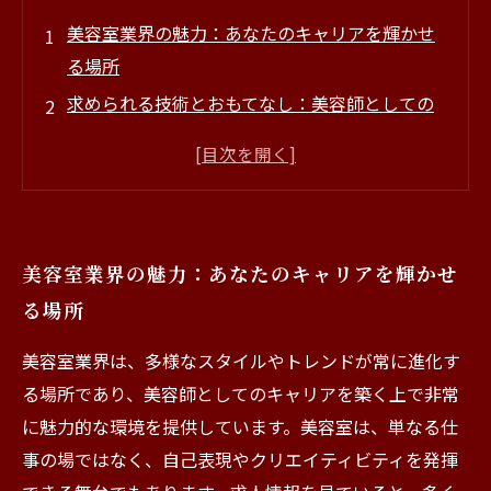
美容室業界の魅力：あなたのキャリアを輝かせ
る場所
求められる技術とおもてなし：美容師としての
成長物語
多様性が生む美しさ：美容室でのライフスタイ
ルの変化
顧客との絆が生まれる瞬間：美容室の特別な体
美容室業界の魅力：あなたのキャリアを輝かせ
験
る場所
美容室はただの仕事ではない：心を癒す職場環
境
美容室業界は、多様なスタイルやトレンドが常に進化す
未来の美容室：新たなトレンドと求人数の増加
る場所であり、美容師としてのキャリアを築く上で非常
に魅力的な環境を提供しています。美容室は、単なる仕
事の場ではなく、自己表現やクリエイティビティを発揮