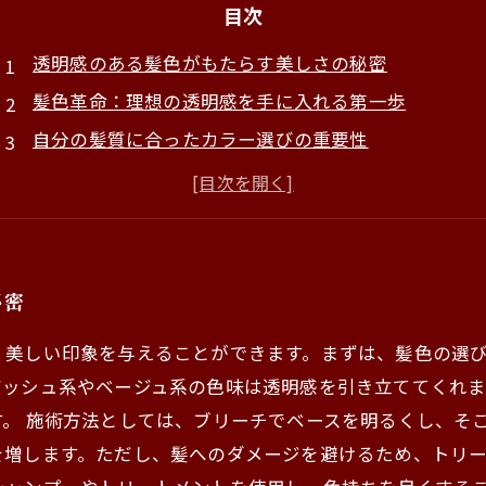
目次
透明感のある髪色がもたらす美しさの秘密
髪色革命：理想の透明感を手に入れる第一歩
自分の髪質に合ったカラー選びの重要性
美容室での施術：透明感のある髪色を実現する技術
アフターケアが鍵！透明感を持続させる方法
透明感のある髪色を楽しむための季節ごとのトレンド
あなたの理想の髪色を見つける旅に出よう！
秘密
、美しい印象を与えることができます。まずは、髪色の選
アッシュ系やベージュ系の色味は透明感を引き立ててくれ
。 施術方法としては、ブリーチでベースを明るくし、そ
増します。ただし、髪へのダメージを避けるため、トリー