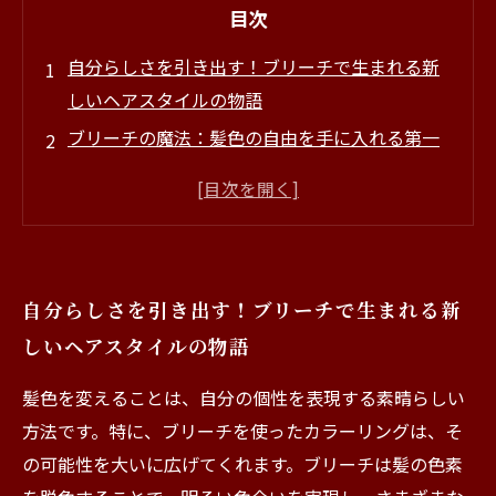
目次
自分らしさを引き出す！ブリーチで生まれる新
しいヘアスタイルの物語
ブリーチの魔法：髪色の自由を手に入れる第一
歩
施術の流れを知ろう！美容室でのブリーチ体験
あなたにぴったりのカラーリングはこれだ！ブ
リーチを活かしたスタイルの提案
自分らしさを引き出す！ブリーチで生まれる新
個性と自信を引き出すヘアスタイルの完成
しいヘアスタイルの物語
ブリーチを活用して新たな自分を発見しよう
新しい髪色への旅路：ブリーチで自分らしいス
髪色を変えることは、自分の個性を表現する素晴らしい
タイルを手に入れる方法
方法です。特に、ブリーチを使ったカラーリングは、そ
の可能性を大いに広げてくれます。ブリーチは髪の色素