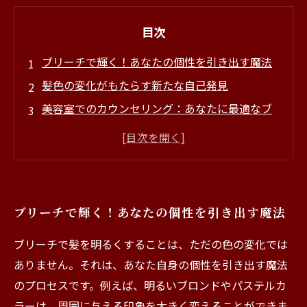
目次
ブリーチで輝く！あなたの個性を引き出す魔法
髪色の変化がもたらす新たな自己発見
美容室でのカウンセリング：あなたに最適なブ
リーチの選び方
鮮やかな色味が交わる瞬間：ブリーチのプロセ
スを体験する
お手入れのコツとブリーチ後のライフスタイル
ブリーチで輝く！あなたの個性を引き出す魔法
の楽しみ方
周囲の反応が変わる！ブリーチ後の自信を手に
ブリーチで髪を明るくすることは、ただの色の変化では
入れよう
ありません。それは、あなた自身の個性を引き出す魔法
新しい自分に出会うためのブリーチの旅：自分
のプロセスです。例えば、明るいブロンドやパステルカ
をもっと好きになる方法
ラーは、周囲に与える印象を大きく変えることができま