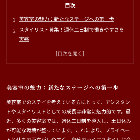
目次
美容室の魅力：新たなステージへの第一歩
スタイリスト募集！週休二日制で働きやすさを
実感
土日休みOK！プライベートと仕事を両立する方
法
見学から始まる美容業界への挑戦
スキルアップと仲間との成長：美容室での充実
美容室の魅力：新たなステージへの第一歩
した毎日
初心者でも安心！美容室のサポート体制を紹介
美容室でのステイを考えている方にとって、アシスタン
未来のスタイリストへ！あなたの夢を叶える美
トやスタイリストとしての成長は非常に魅力的です。最
容室の選び方
近、多くの美容室では、週休二日制を導入し、土日休み
が可能な環境が整っています。これにより、プライベー
トと仕事の両立がしやすく、自分のライフスタイルに合