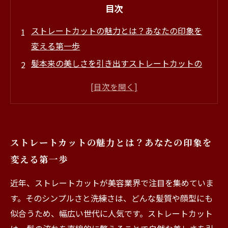
目次
ストレートカットの魅力とは？あなたの印象を
変える第一歩
髪本来の美しさを引き出すストレートカットの
秘密
ブリーチとの相性抜群！透明感のあるスタイル
に挑戦
流行のストレートカット、あなたに似合うスタ
ストレートカットの魅力とは？あなたの印象を
イルはこれだ
変える第一歩
ストレートカットで華やかさを演出！注目のカ
ラーリング
近年、ストレートカットが美容業界で注目を集めていま
美髪を育てるためのケア方法とおすすめアイテ
す。そのシンプルさと洗練さは、どんな髪質や顔型にも
ム
似合うため、幅広い世代に人気です。ストレートカット
ストレートカットで手に入れる、自分史上最高