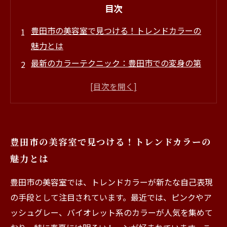
目次
豊田市の美容室で見つける！トレンドカラーの
魅力とは
最新のカラーテクニック：豊田市での変身の第
一歩
あなたに合ったスタイルを発見！人気のカット
カラーを紹介
トレンドカラーがもたらす自信と変化
豊田市の美容室で見つける！トレンドカラーの
豊田市の美容室が教える！色選びのヒント
魅力とは
あなたの髪色で人生を彩る：豊田市のトレンド
とサービス
豊田市の美容室では、トレンドカラーが新たな自己表現
の手段として注目されています。最近では、ピンクやア
ッシュグレー、バイオレット系のカラーが人気を集めて