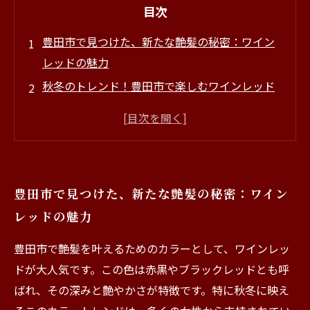
目次
豊田市で見つけた、新たな艶髪の秘密：ワイン
レッドの魅力
秋冬のトレンド！豊田市で楽しむワインレッド
のカラー施術
美しい艶髪の作り方：美容室でのワインレッド
体験談
自宅でできる艶髪ケア：ワインレッドを長持ち
豊田市で見つけた、新たな艶髪の秘密：ワイン
させるコツ
レッドの魅力
豊田市のおすすめ美容室：艶髪の達人が揃うス
ポット
豊田市で艶髪を叶えるためのカラーとして、ワインレッ
あなたもトライ！ワインレッドで自分だけのス
ドが大人気です。この色は赤黒やブラックレッドとも呼
タイルを見つけよう
ばれ、その深みと艶やかさが特徴です。特に秋冬に映え