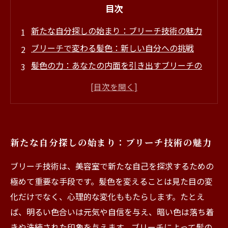
目次
新たな自分探しの始まり：ブリーチ技術の魅力
ブリーチで変わる髪色：新しい自分への挑戦
髪色の力：あなたの内面を引き出すブリーチの
魔法
プロの美容師から学ぶ：ブリーチ後のメンテナ
ンス方法
自分をさらに輝かせる：ブリーチでの冒険を終
新たな自分探しの始まり：ブリーチ技術の魅力
えて
カラフルな人生を手に入れる：髪色で広がる可
ブリーチ技術は、美容室で新たな自己を探求するための
能性
極めて重要な手段です。髪色を変えることは見た目の変
新たな扉を開く：ブリーチから得られる自信と
化だけでなく、心理的な変化ももたらします。たとえ
自己表現
ば、明るい色合いは元気や自信を与え、暗い色は落ち着
きや洗練された印象を与えます。ブリーチによって髪の