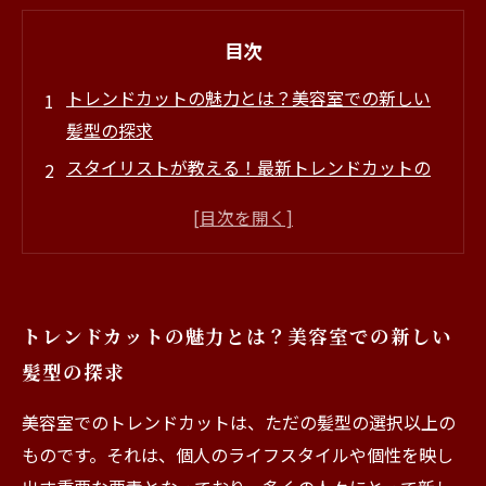
目次
トレンドカットの魅力とは？美容室での新しい
髪型の探求
スタイリストが教える！最新トレンドカットの
秘密
あなたに似合うスタイルは？トレンドカットの
選び方
挑戦する価値あり！トレンドカットで変わる印
トレンドカットの魅力とは？美容室での新しい
象
髪型の探求
美容室での体験を楽しむためのトレンドカット
ガイド
美容室でのトレンドカットは、ただの髪型の選択以上の
トレンドカットで新たな自分を発見する方法
ものです。それは、個人のライフスタイルや個性を映し
美容室トレンドカットの魅力をまとめてみた！