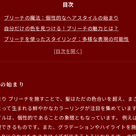
目次
ブリーチの魔法：個性的なヘアスタイルの始まり
自分だけの色を見つける！ブリーチの魅力とは？
ブリーチを使ったスタイリング：多様な表現の可能性
髪質を活かすブリーチ後のケア方法とは？
トレンドに乗る！今年のブリーチヘアスタイル特集
美容室での体験を最大限に活かすためのアイデア
ブリーチを楽しむあなたへ：個性豊かなスタイルの完成
ルの始まり
り ブリーチを施すことで、髪はただの色合いを超え、ま
よって生まれる鮮やかなカラーリングが注目を集めていま
イルは、個性的であることの象徴ともなっています。 例え
現できるものです。また、グラデーションやハイライトを