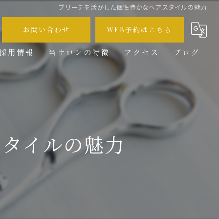
ブリーチを活かした個性豊かなヘアスタイルの魅力
お問い合わせ
WEB予約はこちら
採用情報
当サロンの特徴
アクセス
ブログ
メンズ
コラム
カット
カラー
スタイルの魅力
ブリーチ
求人