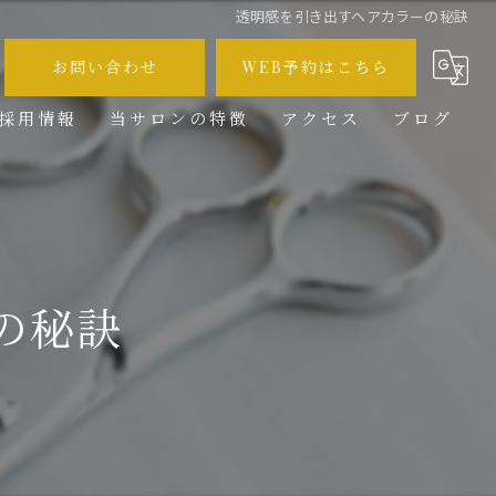
透明感を引き出すヘアカラーの秘訣
お問い合わせ
WEB予約はこちら
採用情報
当サロンの特徴
アクセス
ブログ
メンズ
コラム
カット
カラー
の秘訣
ブリーチ
求人