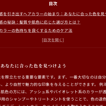
目次
感を引き出すヘアカラーの始まり：あなたに合った色を見
感の秘訣：髪質や肌色に応じた選び方とは？
カラーの色持ちを良くするためのケア法
ンドを取り入れたヘアカラーで魅力をアップ
感のある髪を保つための質感維持テクニック
専門家が教える、理想のヘアカラーの実現方法
たの透明感を最大限に引き出すヘアカラーの完成！
：あなたに合った色を見つけよう
性を際立たせる重要な要素です。まず、一番大切なのは自
ち、より自然で魅力的な印象を与えることができます。 例
い肌色の方には、アッシュ系やバイオレット系のカラーが
専用のシャンプーやトリートメントを使うことで、色の退