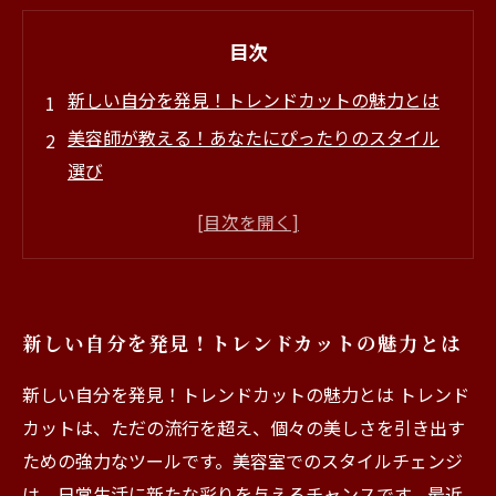
目次
新しい自分を発見！トレンドカットの魅力とは
美容師が教える！あなたにぴったりのスタイル
選び
ビフォーアフター！トレンドカットで変身した
髪型紹介
トレンドカットの最新技術とその効果
個性を引き出す！トレンドカットで実現する美
新しい自分を発見！トレンドカットの魅力とは
髪の作り方
美髪を保つためのアフターケアとスタイリング
新しい自分を発見！トレンドカットの魅力とは トレンド
のコツ
カットは、ただの流行を超え、個々の美しさを引き出す
さあ、あなたもトレンドカットで新しい自分を
ための強力なツールです。美容室でのスタイルチェンジ
手に入れよう！
は、日常生活に新たな彩りを与えるチャンスです。最近