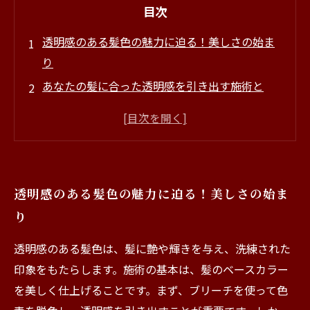
目次
透明感のある髪色の魅力に迫る！美しさの始ま
り
あなたの髪に合った透明感を引き出す施術と
は？
プロが教える！透明感を実現するための技術と
テクニック
使用する製品の選び方：透明感を追求するため
透明感のある髪色の魅力に迫る！美しさの始ま
に
り
施術後のケアがカギ！透明感を長持ちさせる秘
訣
透明感のある髪色は、髪に艶や輝きを与え、洗練された
お客様の声：施術後の変化と新たな自分の発見
印象をもたらします。施術の基本は、髪のベースカラー
理想の髪色を手に入れるためのまとめと今後の
を美しく仕上げることです。まず、ブリーチを使って色
トレンド