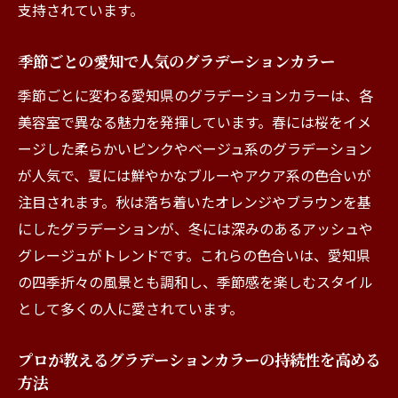
支持されています。
トレンドを反映した愛知の美容室のスタイ
ル提案
季節ごとの愛知で人気のグラデーションカラー
愛知で最新トレンドカラーを楽しむための
季節ごとに変わる愛知県のグラデーションカラーは、各
ポイント
美容室で異なる魅力を発揮しています。春には桜をイメ
グラデーションカラーで最先端を行く愛知
ージした柔らかいピンクやベージュ系のグラデーション
の美容室
が人気で、夏には鮮やかなブルーやアクア系の色合いが
注目されます。秋は落ち着いたオレンジやブラウンを基
にしたグラデーションが、冬には深みのあるアッシュや
グレージュがトレンドです。これらの色合いは、愛知県
の四季折々の風景とも調和し、季節感を楽しむスタイル
として多くの人に愛されています。
プロが教えるグラデーションカラーの持続性を高める
方法