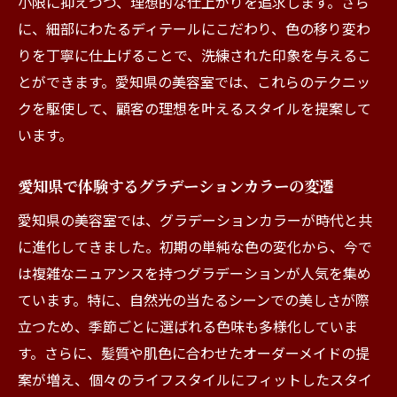
小限に抑えつつ、理想的な仕上がりを追求します。さら
見つけるためのポイント
に、細部にわたるディテールにこだわり、色の移り変わ
愛知の美容室で個性を活かしたグラデーシ
りを丁寧に仕上げることで、洗練された印象を与えるこ
ョンカラーを選ぶ
とができます。愛知県の美容室では、これらのテクニッ
パーソナライズされたグラデーションカラ
クを駆使して、顧客の理想を叶えるスタイルを提案して
ーで差をつける
います。
愛知県の美容室でオーダーメイドのカラー
スタイルを体験
愛知県で体験するグラデーションカラーの変遷
スタイルに合わせたグラデーションカラー
愛知県の美容室では、グラデーションカラーが時代と共
の選び方
に進化してきました。初期の単純な色の変化から、今で
愛知県で理想のグラデーションカラーに出
は複雑なニュアンスを持つグラデーションが人気を集め
会う
ています。特に、自然光の当たるシーンでの美しさが際
美容室のプロが語る愛知県で成功するグラデー
立つため、季節ごとに選ばれる色味も多様化していま
ションカラーの秘密
す。さらに、髪質や肌色に合わせたオーダーメイドの提
愛知でのグラデーションカラー成功のカギ
案が増え、個々のライフスタイルにフィットしたスタイ