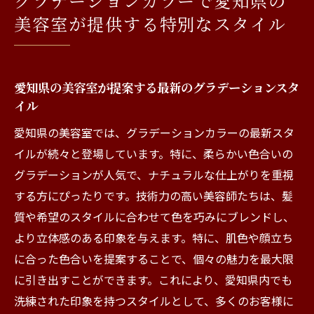
グラデーションカラーで愛知県の
カラー
美容室が提供する特別なスタイル
愛知県の美容室で特別な日を彩るカラーリ
ング
グラデーションカラーで自分だけの特別な
愛知県の美容室が提案する最新のグラデーションスタ
スタイルを
イル
愛知の美容室で感じるオリジナルデザイン
愛知県の美容室では、グラデーションカラーの最新スタ
の魅力
イルが続々と登場しています。特に、柔らかい色合いの
美容室で叶える愛知県のトレンドグラデーショ
グラデーションが人気で、ナチュラルな仕上がりを重視
ンスタイル
する方にぴったりです。技術力の高い美容師たちは、髪
愛知県のトレンドを先取りしたグラデーシ
質や希望のスタイルに合わせて色を巧みにブレンドし、
ョンスタイル
より立体感のある印象を与えます。特に、肌色や顔立ち
美容室で叶える流行のグラデーションカラ
に合った色合いを提案することで、個々の魅力を最大限
ー
に引き出すことができます。これにより、愛知県内でも
洗練された印象を持つスタイルとして、多くのお客様に
愛知で話題のグラデーションカラーの特徴