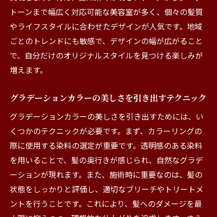
ションスタイル
トーンまで幅広く対応可能な美容室が多く、個々の髪質
季節ごとの愛知で人気のグラデーションカ
やライフスタイルに合わせたデザインが人気です。地域
ラー
ごとのトレンドにも敏感で、デザインの幅が広がること
プロが教えるグラデーションカラーの持続
で、自分だけのオリジナルスタイルを見つける楽しみが
性を高める方法
増えます。
愛知県内の美容室の技術が生み出す独自の
グラデーション
グラデーションカラーの美しさを引き出すテクニック
トレンドを押さえたグラデーションカラー
グラデーションカラーの美しさを引き出すためには、い
の選び方
くつかのテクニックが必要です。まず、カラーリングの
愛知でしか味わえない美容室のグラデーシ
際に使用する染料の選定が重要です。透明感のある染料
ョン体験
を用いることで、髪の奥行きが感じられ、自然なグラデ
愛知県の美容室で見つける自分だけのグラデー
ーションが現れます。また、施術時に重要なのは、髪の
ションカラー
状態をしっかりと評価し、適切なブリーチやトリートメ
ントを行うことです。これにより、髪へのダメージを最
自分にぴったりのグラデーションカラーを