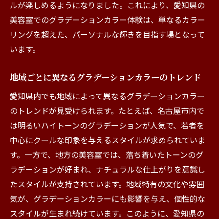
をプロが解説
ルが楽しめるようになりました。これにより、愛知県の
プロが教えるグラデーションカラーの基礎
美容室でのグラデーションカラー体験は、単なるカラー
知識
リングを超えた、パーソナルな輝きを目指す場となって
います。
愛知県の美容室でのグラデーション成功事
例集
地域ごとに異なるグラデーションカラーのトレンド
グラデーションカラーを長持ちさせる秘訣
愛知県内でも地域によって異なるグラデーションカラー
愛知でのグラデーションカラー失敗を避け
のトレンドが見受けられます。たとえば、名古屋市内で
るポイント
は明るいハイトーンのグラデーションが人気で、若者を
美容室のプロによるグラデーションカラー
中心にクールな印象を与えるスタイルが求められていま
の最新テクニック
す。一方で、地方の美容室では、落ち着いたトーンのグ
愛知県の美容室で体験する理想のグラデーショ
ラデーションが好まれ、ナチュラルな仕上がりを意識し
ンカラーの提案
たスタイルが支持されています。地域特有の文化や雰囲
愛知で理想のグラデーションカラーを実現
気が、グラデーションカラーにも影響を与え、個性的な
するための提案
スタイルが生まれ続けています。このように、愛知県の