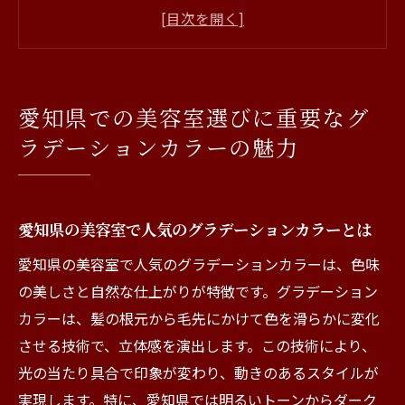
ラーとは
グラデーションカラーの美しさを引き出す
テクニック
愛知県で体験するグラデーションカラーの
愛知県での美容室選びに重要なグ
変遷
ラデーションカラーの魅力
地域ごとに異なるグラデーションカラーの
トレンド
グラデーションカラーで叶える愛知の風景
愛知県の美容室で人気のグラデーションカラーとは
との調和
愛知県の美容室で人気のグラデーションカラーは、色味
愛知県の美容室で特別なグラデーションカ
の美しさと自然な仕上がりが特徴です。グラデーション
ラーを楽しむ
カラーは、髪の根元から毛先にかけて色を滑らかに変化
グラデーションカラーで愛知県の美容室が提供
させる技術で、立体感を演出します。この技術により、
する特別なスタイル
光の当たり具合で印象が変わり、動きのあるスタイルが
愛知県の美容室が提案する最新のグラデー
実現します。特に、愛知県では明るいトーンからダーク