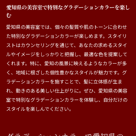
愛知で評判の良い美容室を選ぶための方法
愛知県の美容室で特別なグラデーションカラーを楽し
グラデーションカラーに特化した美容室の
む
見極め方
愛知県の美容室では、個々の髪質や肌のトーンに合わせ
愛知の美容室で期待するプロのカウンセリ
た特別なグラデーションカラーが楽しめます。スタイリ
ング
ストはカウンセリングを通じて、あなたの求めるスタイ
美容室選びで重要なポイントとチェックリ
ルやイメージをしっかりと把握し、最適な色を提案して
スト
くれます。特に、愛知の風景に映えるようなカラーが多
く、地域に根ざした個性豊かなスタイルが魅力です。グ
愛知県内で特別感を演出する美容室のグラデー
ラデーションカラーを施すことで、髪に立体感が生ま
ションカラー
れ、動きのある美しい仕上がりに。ぜひ、愛知県の美容
特別なグラデーションカラーで愛知で一歩
室で特別なグラデーションカラーを体験し、自分だけの
先を行く
スタイルを楽しんでください。
愛知でしか体験できないユニークなグラデ
ーションスタイル
特別感を追求した美容室のグラデーション