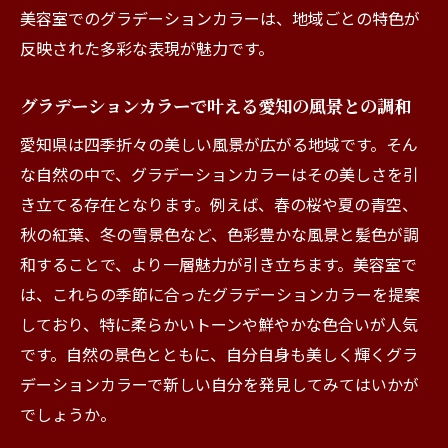
美容室でのグラデーションカラー選びのス
美容室でのグラデーションカラーは、地域ごとの特色が
テップバイステップ
反映された多彩な表現が魅力です。
愛知の美容室で理想のカラーを見つけるた
めのカウンセリング
グラデーションカラーで叶える愛知の風景との調和
グラデーションカラーの施術後のケア方法
愛知県は四季折々の美しい風景が広がる地域です。そん
愛知県内での美容室選びのポイント
な自然の中で、グラデーションカラーはその美しさを引
き立てる存在となります。例えば、春の桜や夏の青空、
理想のグラデーションカラーを手に入れる
秋の紅葉、冬の雪景色など、色彩豊かな風景と髪色が調
ための準備
和することで、より一層魅力が引き立ちます。美容室で
グラデーションカラーを際立たせる愛知県の美
は、これらの季節に合ったグラデーションカラーを提案
容室選びのポイント
しており、特に柔らかいトーンや鮮やかな色合いが人気
愛知県でグラデーションカラーが得意な美
です。自然の景色とともに、自分自身も美しく輝くグラ
容室選びのコツ
デーションカラーで新しい自分を発見してみてはいかが
美容室の選び方で変わるグラデーションカ
でしょうか。
ラーの仕上がり