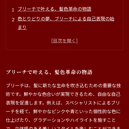
ブリーチで叶える、髪色革命の物語
色とりどりの夢、ブリーチによる自己表現の始
まり
ブリーチの魔法で、自分だけのスタイルを創り
出そう
トレンドと個性、一歩踏み出すためのブリーチ
活用法
ブリーチで叶える、髪色革命の物語
美しい髪色を手に入れるためのケアと注意点
新たな彩りを加える、個性豊かなヘアスタイル
ブリーチは、髪に新たな生命を吹き込むための重要な技
の楽しさ
術です。鮮やかな色合いが実現できるため、自由な自己
あなたのスタイルを見つける旅、ブリーチの魅
表現を促進します。例えば、スペシャリストによるブリ
力を語る
ーチを経て、鮮やかなピンクや青といった個性的な色に
仕上げたり、グラデーションやハイライトを施すこと
で、立体感のある美しいスタイルを楽しむことができま