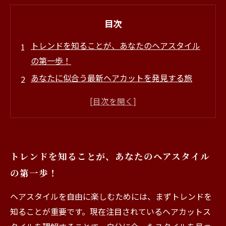
目次
トレンドを知ることが、あなたのヘアスタイル
の第一歩！
あなたに似合う最新ヘアカットを発見する旅
プロの美容師が教える！トレンドスタイルのポ
イント
実践！トレンドを活かしたヘアカットの成功事
例
トレンドを知ることが、あなたのヘアスタイル
自分らしさを引き出す、トレンドヘアカットの
の第一歩！
魅力とは？
トレンドヘアカットでライフスタイルをもっと
ヘアスタイルを自由に楽しむためには、まずトレンドを
楽しむ方法
知ることが重要です。現在注目されているヘアカットス
あなたも体験！トレンドを取り入れたスタイル