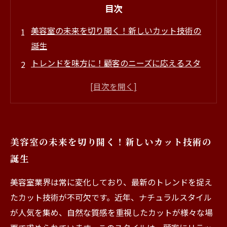
目次
美容室の未来を切り開く！新しいカット技術の
誕生
トレンドを味方に！顧客のニーズに応えるスタ
イルとは
ナチュラルスタイルから見える新たなカット技
術の流れ
個性的なレイヤーで魅力を引き出す！美容師の
美容室の未来を切り開く！新しいカット技術の
秘密技
誕生
顔型に合わせたカスタマイズ食の重要性とその
実践
美容室業界は常に変化しており、最新のトレンドを捉え
トレンドを取り入れたカット技術がもたらす美
たカット技術が不可欠です。近年、ナチュラルスタイル
容室の競争力
が人気を集め、自然な質感を重視したカットが様々な場
美容師として成長するために欠かせない最新ト