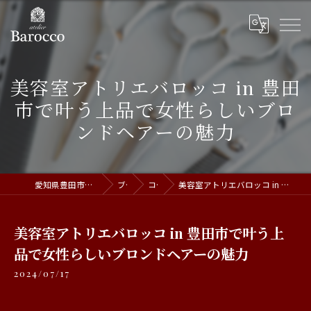
美容室アトリエバロッコ in 豊田
市で叶う上品で女性らしいブロ
ンドヘアーの魅力
愛知県豊田市の美容室ならatelier Barocco
ブログ
コラム
美容室アトリエバロッコ in 豊田市で叶う上品で女性らしいブロンドヘアーの魅力
美容室アトリエバロッコ in 豊田市で叶う上
品で女性らしいブロンドヘアーの魅力
2024/07/17