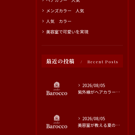
ヘアカラー 人気
メンズカラー 人気
人気 カラー
美容室で可愛いを実現
最近の投稿
Recent Posts
2026/08/05
紫外線がヘアカラーに与える影響と対策
2026/08/05
美容室が教える夏の最旬ヘアカラー技術