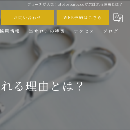
ブリーチが人気！atelierbaroccoが選ばれる理由とは？
お問い合わせ
WEB予約はこちら
採用情報
当サロンの特徴
アクセス
ブログ
メンズ
コラム
カット
カラー
が選ばれる理由とは？
ブリーチ
求人