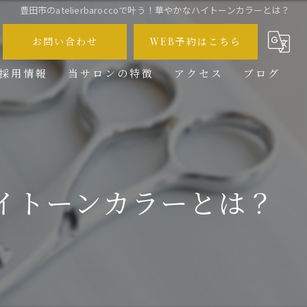
豊田市のatelierbaroccoで叶う！華やかなハイトーンカラーとは？
お問い合わせ
WEB予約はこちら
採用情報
当サロンの特徴
アクセス
ブログ
メンズ
コラム
カット
カラー
なハイトーンカラーとは？
ブリーチ
求人